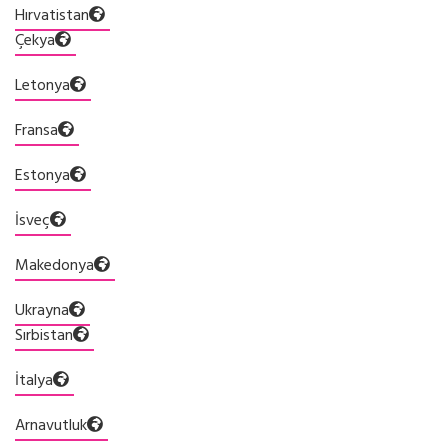
Hırvatistan
Çekya
Letonya
Fransa
Estonya
İsveç
Makedonya
Ukrayna
Sırbistan
İtalya
Arnavutluk