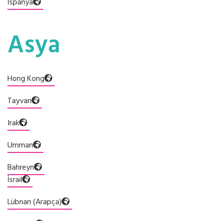
İspanya
Asya
Hong Kong
Tayvan
Irak
Umman
Bahreyn
İsrail
Lübnan (Arapça)